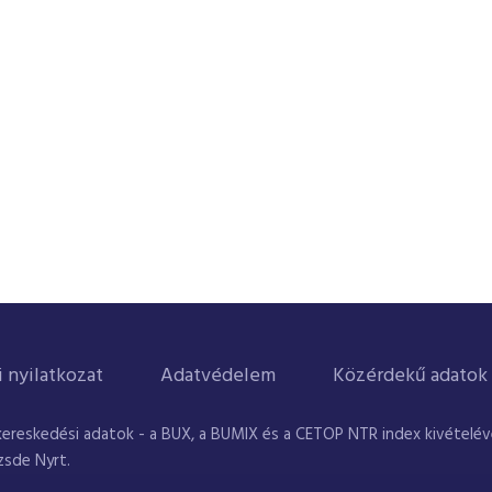
i nyilatkozat
Adatvédelem
Közérdekű adatok
kereskedési adatok - a BUX, a BUMIX és a CETOP NTR index kivételével
zsde Nyrt.