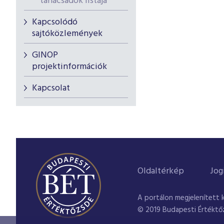
tanácsadók listája
Kapcsolódó
sajtóközlemények
GINOP
projektinformációk
Kapcsolat
Oldaltérkép
Jog
A portálon megjelenített 
© 2019 Budapesti Értéktő