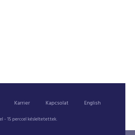
Karrier
Kapcsolat
English
 - 15 perccel késleltetettek.