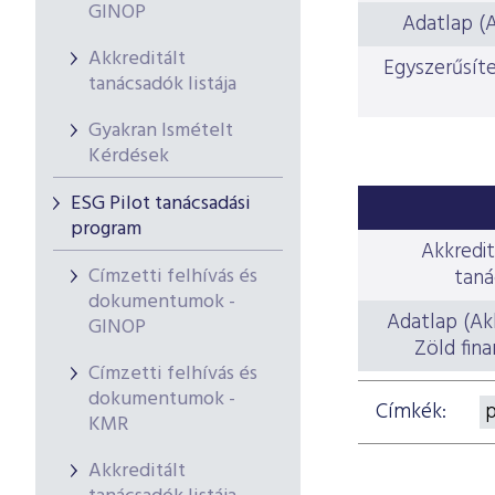
GINOP
Adatlap (A
Akkreditált
Egyszerűsítet
tanácsadók listája
Gyakran Ismételt
Kérdések
ESG Pilot tanácsadási
program
Akkredit
Címzetti felhívás és
taná
dokumentumok -
Adatlap (Akkr
GINOP
Zöld fina
Címzetti felhívás és
dokumentumok -
Címkék:
p
KMR
Akkreditált