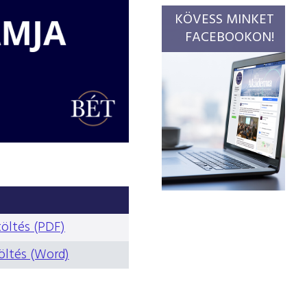
KÖVESS MINKET
FACEBOOKON!
töltés (PDF)
öltés (Word)