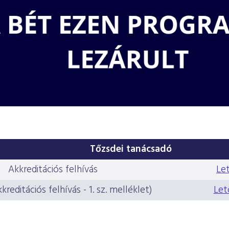
Tőzsdei tanácsadó
Akkreditációs felhívás
Le
reditációs felhívás - 1. sz. melléklet)
Let