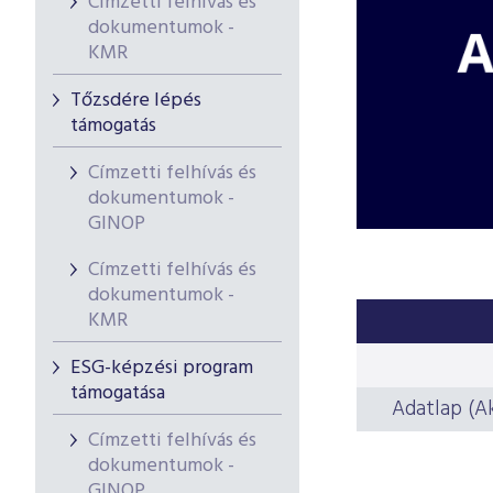
Címzetti felhívás és
dokumentumok -
KMR
Tőzsdére lépés
támogatás
Címzetti felhívás és
dokumentumok -
GINOP
Címzetti felhívás és
dokumentumok -
KMR
ESG-képzési program
támogatása
Adatlap (Akk
Címzetti felhívás és
dokumentumok -
GINOP