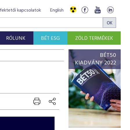
fektetői kapcsolatok
English
RÓLUNK
BÉT ESG
ZÖLD TERMÉKEK
BÉT50
KIADVÁNY 2022