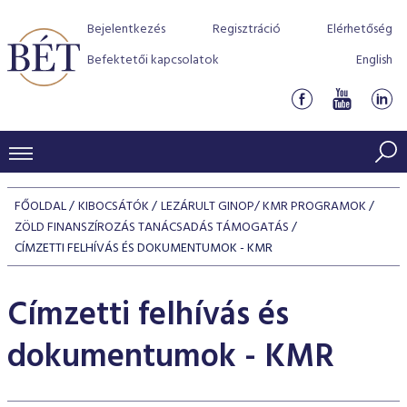
Bejelentkezés
Regisztráció
Elérhetőség
Befektetői kapcsolatok
English
KERESKEDÉSI ADATOK
FŐOLDAL
KIBOCSÁTÓK
LEZÁRULT GINOP/ KMR PROGRAMOK
INDEXEK
ZÖLD FINANSZÍROZÁS TANÁCSADÁS TÁMOGATÁS
BEFEKTETŐK
CÍMZETTI FELHÍVÁS ÉS DOKUMENTUMOK - KMR
Részvényindexek
Piaci forgalom
Termékcsoportok
KIBOCSÁTÓK
Kötvényindexek
Címzetti felhívás és
Kedvenc instrumentumok
Szabályozás
Indexek
Részvény és vállalati kötvény tőzsdei bevezetését támoga
TŐZSDETAGOK
Jelzáloglevél indexek
program
Azonnali Piac
dokumentumok - KMR
Alkalmazott díjstruktúra
BÉT szabályzatok
Részvény szekció
Tőzsdetagok, üzletkötők
VENDOROK
Vállalati kötvény indexek
Származékos piac
BÉT Xtend - Részvénypiac egyszerűen
Részvények
Elszámolás
Befektetővédelem
Hitelpapír szekció
Útmutató a taggá váláshoz