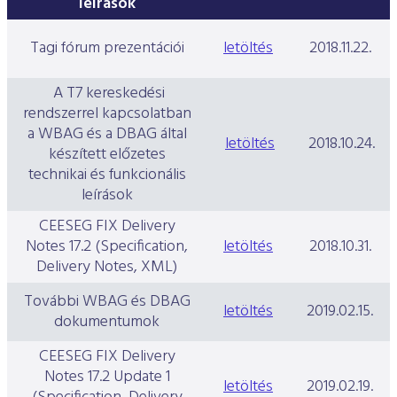
leírások
Tagi fórum prezentációi
letöltés
2018.11.22.
A T7 kereskedési
rendszerrel kapcsolatban
a WBAG és a DBAG által
letöltés
2018.10.24.
készített előzetes
technikai és funkcionális
leírások
CEESEG FIX Delivery
Notes 17.2 (Specification,
letöltés
2018.10.31.
Delivery Notes, XML)
További WBAG és DBAG
letöltés
2019.02.15.
dokumentumok
CEESEG FIX Delivery
Notes 17.2 Update 1
letöltés
2019.02.19.