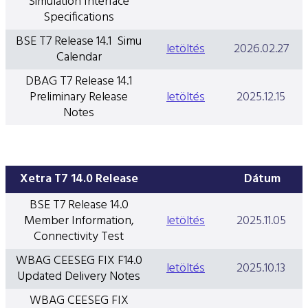
Simulation Interface
Specifications
BSE T7 Release 14.1 Simu
letöltés
2026.02.27
Calendar
DBAG T7 Release 14.1
Preliminary Release
letöltés
2025.12.15
Notes
Xetra T7 14.0 Release
Dátum
BSE T7 Release 14.0
Member Information,
letöltés
2025.11.05
Connectivity Test
WBAG CEESEG FIX F14.0
letöltés
2025.10.13
Updated Delivery Notes
WBAG CEESEG FIX