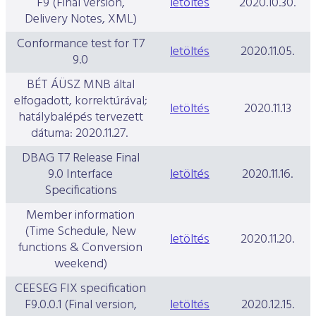
F9 (Final version,
letöltés
2020.10.30.
Delivery Notes, XML)
Conformance test for T7
letöltés
2020.11.05.
9.0
BÉT ÁÜSZ MNB által
elfogadott, korrektúrával;
letöltés
2020.11.13
hatálybalépés tervezett
dátuma: 2020.11.27.
DBAG T7 Release Final
9.0 Interface
letöltés
2020.11.16.
Specifications
Member information
(Time Schedule, New
letöltés
2020.11.20.
functions & Conversion
weekend)
CEESEG FIX specification
F9.0.0.1 (Final version,
letöltés
2020.12.15.