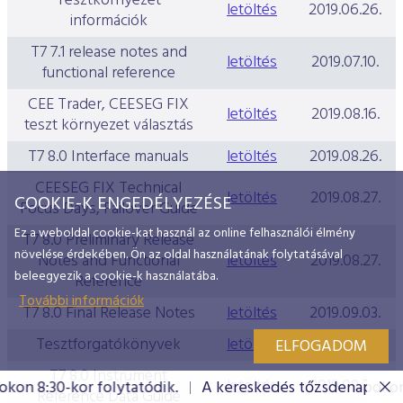
Tesztkörnyezet
letöltés
2019.06.26.
információk
T7 7.1 release notes and
letöltés
2019.07.10.
functional reference
CEE Trader, CEESEG FIX
letöltés
2019.08.16.
teszt környezet választás
T7 8.0 Interface manuals
letöltés
2019.08.26.
CEESEG FIX Technical
letöltés
2019.08.27.
COOKIE-K ENGEDÉLYEZÉSE
Focus Days, Failover Guide
Ez a weboldal cookie-kat használ az online felhasználói élmény
T7 8.0 Preliminary Release
növelése érdekében. Ön az oldal használatának folytatásával
Notes and Functional
letöltés
2019.08.27.
beleegyezik a cookie-k használatába.
Reference
További információk
T7 8.0 Final Release Notes
letöltés
2019.09.03.
Tesztforgatókönyvek
letöltés
2019.09.03.
ELFOGADOM
T7 8.0 Instrument
letöltés
2019.09.25.
8:30-kor folytatódik.
A kereskedés tőzsdenapokon 8:30
Reference Data Guide