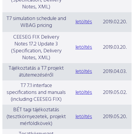
(Specification, Delivery
Notes, XML)
T7 simulation schedule and
letöltés
2019.02.20.
WBAG pricing
CEESEG FIX Delivery
Notes 17.2 Update 3
letöltés
2019.03.20.
(Specification, Delivery
Notes, XML)
Tájékoztatás a T7 projekt
letöltés
2019.04.03.
átütemezéséről
T7 7.1 interface
specifications and manuals
letöltés
2019.05.02.
(including CEESEG FIX)
BÉT tagi tájékoztatás
(tesztkörnyezetek, projekt
letöltés
2019.05.20.
mérföldkövek)