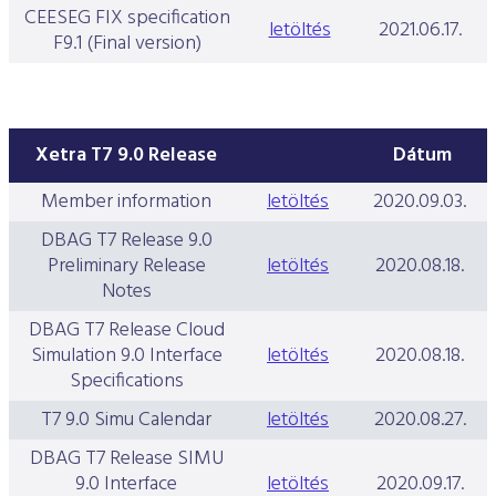
CEESEG FIX specification
letöltés
2021.06.17.
F9.1 (Final version)
Xetra T7 9.0 Release
Dátum
Member information
letöltés
2020.09.03.
DBAG T7 Release 9.0
Preliminary Release
letöltés
2020.08.18.
Notes
DBAG T7 Release Cloud
Simulation 9.0 Interface
letöltés
2020.08.18.
Specifications
T7 9.0 Simu Calendar
letöltés
2020.08.27.
DBAG T7 Release SIMU
9.0 Interface
letöltés
2020.09.17.