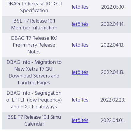
DBAG T7 Release 10.1 GUI
letöltés
2022.05.10
Specification
BSE T7 Release 10.1
letöltés
2022.04.14.
Member Information
DBAG T7 Release 10.1
Preliminary Release
letöltés
2022.04.13.
Notes
DBAG Info - Migration to
New Xetra T7 GUI
letöltés
2022.04.13.
Download Servers and
Landing Pages
DBAG Info - Segregation
of ETI LF (low frequency)
letöltés
2022.02.28.
and FIX LF gateways
BSE T7 Release 10.1 Simu
letöltés
2022.04.01.
Calendar