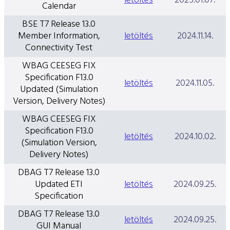
letöltés
2025.01.07.
Calendar
BSE T7 Release 13.0
Member Information,
letöltés
2024.11.14.
Connectivity Test
WBAG CEESEG FIX
Specification F13.0
letöltés
2024.11.05.
Updated (Simulation
Version, Delivery Notes)
WBAG CEESEG FIX
Specification F13.0
letöltés
2024.10.02.
(Simulation Version,
Delivery Notes)
DBAG T7 Release 13.0
Updated ETI
letöltés
2024.09.25.
Specification
DBAG T7 Release 13.0
letöltés
2024.09.25.
GUI Manual