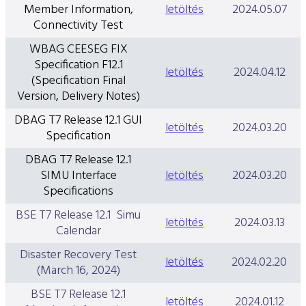
Member Information,
letöltés
2024.05.07
Connectivity Test
WBAG CEESEG FIX
Specification F12.1
letöltés
2024.04.12
(Specification Final
Version, Delivery Notes)
DBAG T7 Release 12.1 GUI
letöltés
2024.03.20
Specification
DBAG T7 Release 12.1
SIMU Interface
letöltés
2024.03.20
Specifications
BSE T7 Release 12.1 Simu
letöltés
2024.03.13
Calendar
Disaster Recovery Test
letöltés
2024.02.20
(March 16, 2024)
BSE T7 Release 12.1
letöltés
2024.01.12