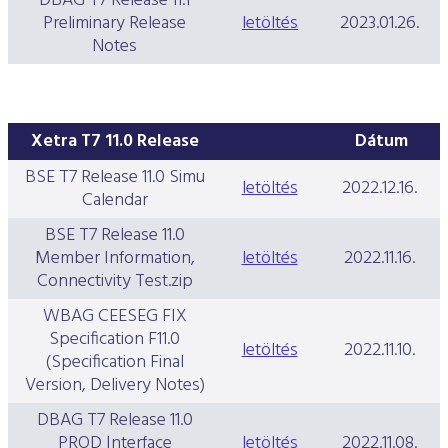
DBAG T7 Release 11.1
Preliminary Release
letöltés
2023.01.26.
Notes
Xetra T7 11.0 Release
Dátum
BSE T7 Release 11.0 Simu
letöltés
2022.12.16.
Calendar
BSE T7 Release 11.0
Member Information,
letöltés
2022.11.16.
Connectivity Test.zip
WBAG CEESEG FIX
Specification F11.0
letöltés
2022.11.10.
(Specification Final
Version, Delivery Notes)
DBAG T7 Release 11.0
PROD Interface
letöltés
2022.11.08.