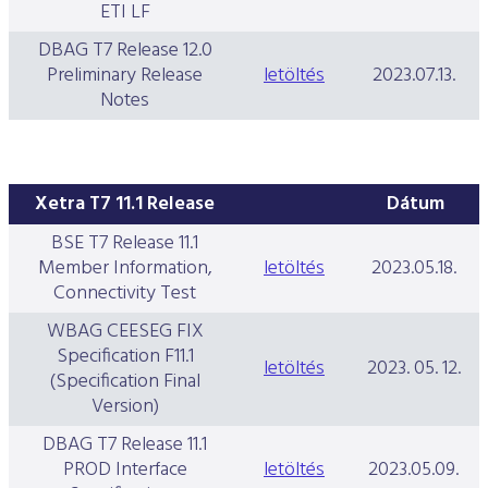
ETI LF
DBAG T7 Release 12.0
Preliminary Release
letöltés
2023.07.13.
Notes
Xetra T7 11.1 Release
Dátum
BSE T7 Release 11.1
Member Information,
letöltés
2023.05.18.
Connectivity Test
WBAG CEESEG FIX
Specification F11.1
letöltés
2023. 05. 12.
(Specification Final
Version)
DBAG T7 Release 11.1
PROD Interface
letöltés
2023.05.09.