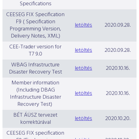
Specifications
CEESEG FIX Specification
F9 ( Specification
letöltés
2020.09.28.
Programming Version,
Delivery Notes, XML)
CEE-Trader version for
letöltés
2020.09.28.
T7 9.0
WBAG Infrastructure
letöltés
2020.10.16.
Disaster Recovery Test
Member information
(Including DBAG
letöltés
2020.10.16.
Infrastructure Disaster
Recovery Test)
BÉT ÁÜSZ tervezet
letöltés
2020.10.20.
korrektúrával
CEESEG FIX specification