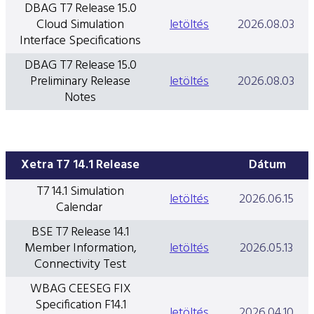
ESG Útmutató
DBAG T7 Release 15.0
Cloud Simulation
letöltés
2026.08.03
Interface Specifications
DBAG T7 Release 15.0
Preliminary Release
letöltés
2026.08.03
Notes
Xetra T7 14.1 Release
Dátum
T7 14.1 Simulation
letöltés
2026.06.15
Calendar
BSE T7 Release 14.1
Member Information,
letöltés
2026.05.13
Connectivity Test
WBAG CEESEG FIX
Specification F14.1
letöltés
2026.04.10