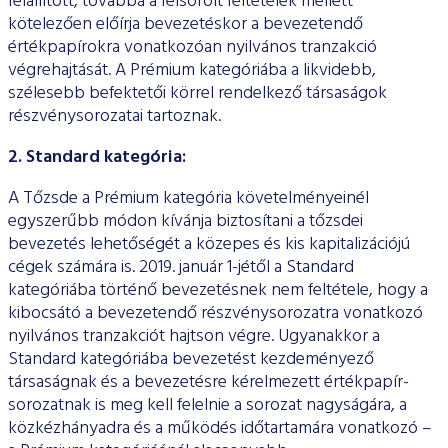
felállított, továbbá a felsorolt feltételek mellett
ESG Útmutató
kötelezően előírja bevezetéskor a bevezetendő
értékpapírokra vonatkozóan nyilvános tranzakció
végrehajtását. A Prémium kategóriába a likvidebb,
szélesebb befektetői körrel rendelkező társaságok
részvénysorozatai tartoznak.
2. Standard kategória:
A Tőzsde a Prémium kategória követelményeinél
egyszerűbb módon kívánja biztosítani a tőzsdei
bevezetés lehetőségét a közepes és kis kapitalizációjú
cégek számára is. 2019. január 1-jétől a Standard
kategóriába történő bevezetésnek nem feltétele, hogy a
kibocsátó a bevezetendő részvénysorozatra vonatkozó
nyilvános tranzakciót hajtson végre. Ugyanakkor a
Standard kategóriába bevezetést kezdeményező
társaságnak és a bevezetésre kérelmezett értékpapír-
sorozatnak is meg kell felelnie a sorozat nagyságára, a
közkézhányadra és a működés időtartamára vonatkozó –