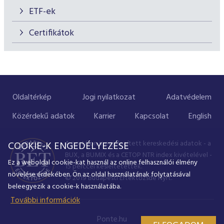
ETF-ek
Certifikátok
Oldaltérkép
Jogi nyilatkozat
Adatvédelem
Közérdekű adatok
Karrier
Kapcsolat
English
A portálon megjelenített kereskedési adatok - a
COOKIE-K ENGEDÉLYEZÉSE
BUX, a BUMIX és a CETOP NTR index kivételével -
Ez a weboldal cookie-kat használ az online felhasználói élmény
15 perccel késleltetettek.
növelése érdekében. Ön az oldal használatának folytatásával
© 2019 Budapesti Értéktőzsde Nyrt.
beleegyezik a cookie-k használatába.
További információk
Ponte.hu