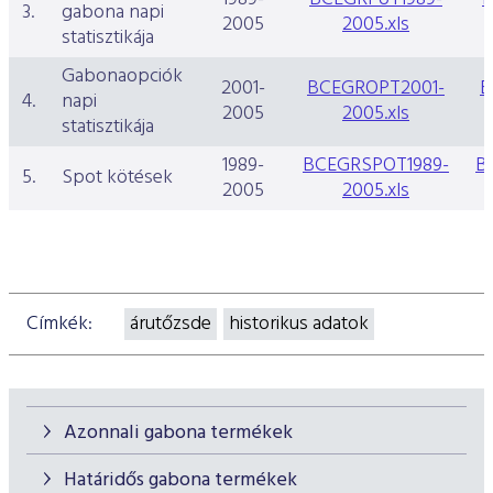
3.
gabona napi
2005
2005.xls
statisztikája
Gabonaopciók
2001-
BCEGROPT2001-
B
4.
napi
2005
2005.xls
statisztikája
1989-
BCEGRSPOT1989-
B
5.
Spot kötések
2005
2005.xls
Címkék:
árutőzsde
historikus adatok
Azonnali gabona termékek
Határidős gabona termékek