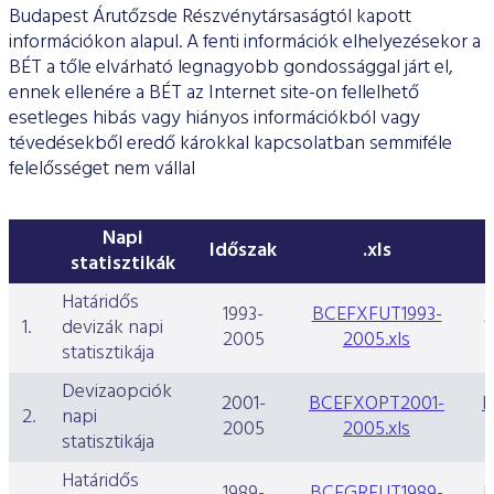
ESG Útmutató
Budapest Árutőzsde Részvénytársaságtól kapott
információkon alapul. A fenti információk elhelyezésekor a
BÉT a tőle elvárható legnagyobb gondossággal járt el,
ennek ellenére a BÉT az Internet site-on fellelhető
esetleges hibás vagy hiányos információkból vagy
tévedésekből eredő károkkal kapcsolatban semmiféle
felelősséget nem vállal
Napi
Időszak
.xls
statisztikák
Határidős
1993-
BCEFXFUT1993-
1.
devizák napi
2005
2005.xls
statisztikája
Devizaopciók
2001-
BCEFXOPT2001-
B
2.
napi
2005
2005.xls
statisztikája
Határidős
1989-
BCEGRFUT1989-
B