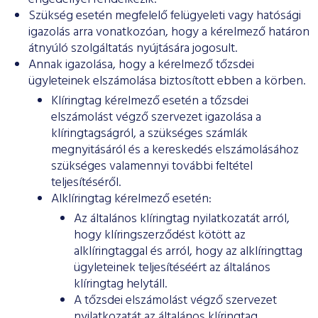
ESG Útmutató
Szükség esetén megfelelő felügyeleti vagy hatósági
igazolás arra vonatkozóan, hogy a kérelmező határon
átnyúló szolgáltatás nyújtására jogosult.
Annak igazolása, hogy a kérelmező tőzsdei
ügyleteinek elszámolása biztosított ebben a körben.
Klíringtag kérelmező esetén a tőzsdei
elszámolást végző szervezet igazolása a
klíringtagságról, a szükséges számlák
megnyitásáról és a kereskedés elszámolásához
szükséges valamennyi további feltétel
teljesítéséről.
Alklíringtag kérelmező esetén:
Az általános klíringtag nyilatkozatát arról,
hogy klíringszerződést kötött az
alklíringtaggal és arról, hogy az alklíringttag
ügyleteinek teljesítéséért az általános
klíringtag helytáll.
A tőzsdei elszámolást végző szervezet
nyilatkozatát az általános klíringtag