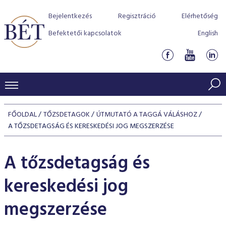
Bejelentkezés
Regisztráció
Elérhetőség
Befektetői kapcsolatok
English
KERESKEDÉSI ADATOK
FŐOLDAL
TŐZSDETAGOK
ÚTMUTATÓ A TAGGÁ VÁLÁSHOZ
INDEXEK
A TŐZSDETAGSÁG ÉS KERESKEDÉSI JOG MEGSZERZÉSE
BEFEKTETŐK
Részvényindexek
Piaci forgalom
Termékcsoportok
A tőzsdetagság és
KIBOCSÁTÓK
Kötvényindexek
Kedvenc instrumentumok
Szabályozás
Indexek
Részvény és vállalati kötvény tőzsdei bevezetését támoga
kereskedési jog
TŐZSDETAGOK
Jelzáloglevél indexek
program
Azonnali Piac
Alkalmazott díjstruktúra
BÉT szabályzatok
Részvény szekció
megszerzése
Tőzsdetagok, üzletkötők
VENDOROK
Vállalati kötvény indexek
Származékos piac
BÉT Xtend - Részvénypiac egyszerűen
Részvények
Elszámolás
Befektetővédelem
Hitelpapír szekció
Útmutató a taggá váláshoz