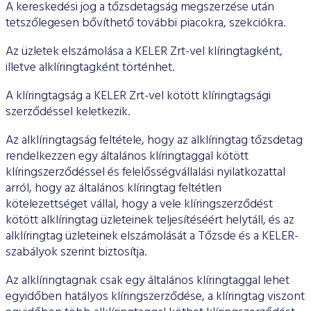
A kereskedési jog a tőzsdetagság megszerzése után
tetszőlegesen bővíthető további piacokra, szekciókra.
Az üzletek elszámolása a KELER Zrt-vel klíringtagként,
illetve alklíringtagként történhet.
A klíringtagság a KELER Zrt-vel kötött klíringtagsági
szerződéssel keletkezik.
Az alklíringtagság feltétele, hogy az alklíringtag tőzsdetag
rendelkezzen egy általános klíringtaggal kötött
klíringszerződéssel és felelősségvállalási nyilatkozattal
arról, hogy az általános klíringtag feltétlen
kötelezettséget vállal, hogy a vele klíringszerződést
kötött alklíringtag üzleteinek teljesítéséért helytáll, és az
alklíringtag üzleteinek elszámolását a Tőzsde és a KELER-
szabályok szerint biztosítja.
Az alklíringtagnak csak egy általános klíringtaggal lehet
egyidőben hatályos klíringszerződése, a klíringtag viszont