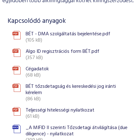
egyidőben több alklíringtaggal köthet klíringszerződést.
Kapcsolódó anyagok
BÉT - DMA szolgáltatás bejelentése.pdf
(105 kB)
Algo ID regisztrációs form BÉT.pdf
(357 kB)
Cégadatok
(68 kB)
BÉT tőzsdetagság és kereskedési jog iránti
kérelem
(86 kB)
Teljességi hitelességi nyilatkozat
(61 kB)
_A MIFID II szerinti Tőzsdetagi átvilágítása (due
diligence) - nyilatkozat