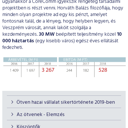
ugyanakkor a CoreComm igyekszik rengeteg társadalmi
projektben is részt venni. Horváth Balázs filozófiája, hogy
minden olyan projektre ad egy kis pénzt, amelyet
fontosnak talál, de a lényeg, hogy helyben legyen, és
Veszprém városát, annak lakóit szolgálja a
kezdeményezés.
30 MW
beépített teljesítmény közel
10
000 háztartás
(egy kisebb város) egész éves ellátását
fedezheti.
Ötven hazai vállalat sikertörténete 2019-ben
Az ötvenek - Elemzés
Köszöntők