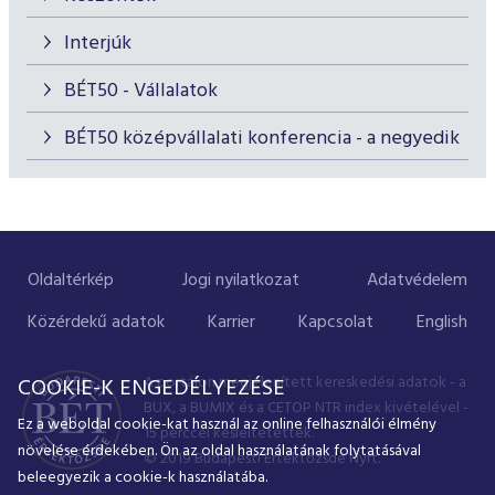
Interjúk
BÉT50 - Vállalatok
BÉT50 középvállalati konferencia - a negyedik
Oldaltérkép
Jogi nyilatkozat
Adatvédelem
Közérdekű adatok
Karrier
Kapcsolat
English
A portálon megjelenített kereskedési adatok - a
COOKIE-K ENGEDÉLYEZÉSE
BUX, a BUMIX és a CETOP NTR index kivételével -
Ez a weboldal cookie-kat használ az online felhasználói élmény
15 perccel késleltetettek.
növelése érdekében. Ön az oldal használatának folytatásával
© 2019 Budapesti Értéktőzsde Nyrt.
beleegyezik a cookie-k használatába.