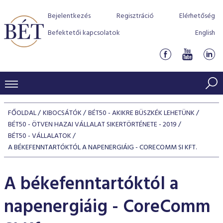
Bejelentkezés
Regisztráció
Elérhetőség
Befektetői kapcsolatok
English
KERESKEDÉSI ADATOK
FŐOLDAL
KIBOCSÁTÓK
BÉT50 - AKIKRE BÜSZKÉK LEHETÜNK
INDEXEK
BÉT50 - ÖTVEN HAZAI VÁLLALAT SIKERTÖRTÉNETE - 2019
BEFEKTETŐK
BÉT50 - VÁLLALATOK
Részvényindexek
Piaci forgalom
A BÉKEFENNTARTÓKTÓL A NAPENERGIÁIG - CORECOMM SI KFT.
Termékcsoportok
KIBOCSÁTÓK
Kötvényindexek
Kedvenc instrumentumok
Szabályozás
Indexek
Részvény és vállalati kötvény tőzsdei bevezetését támoga
A békefenntartóktól a
TŐZSDETAGOK
Jelzáloglevél indexek
program
Azonnali Piac
Alkalmazott díjstruktúra
BÉT szabályzatok
Részvény szekció
napenergiáig - CoreComm
Tőzsdetagok, üzletkötők
VENDOROK
Vállalati kötvény indexek
Származékos piac
BÉT Xtend - Részvénypiac egyszerűen
Részvények
Elszámolás
Befektetővédelem
Hitelpapír szekció
Útmutató a taggá váláshoz