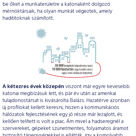
be őket a munkaterületre a katonaként dolgo­zó
mérnöktársaik, ha olyan munkát végeztek, amely
hadititoknak számított.
A kétezres évek közepén
viszont már egyre kevesebb
kato­nai megbízásuk lett, és pár év után az amerikai
tulajdonostársat is kivásárolta Balázs. Hazatérve azonban
új profilokat kellett keres­ni, hiszen a kommunikációs
hálózatok fejlesztésének egy jó része már lezajlott, és
kellően telített is volt a piac. Ám mivel a hadse­regnél a
szervereket, gépeket szünetmentes, folyamatos áramot
biztosító tápegységekkel is ellátták, így a komolyabb