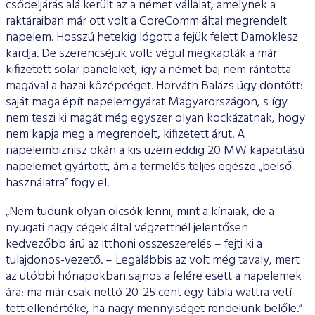
csődeljárás alá került az a német vállalat, amelynek a
raktáraiban már ott volt a CoreComm által megrendelt
nap­elem. Hosszú hetekig lógott a fejük felett Damoklesz
kardja. De szerencséjük volt: végül megkapták a már
kifizetett solar pane­leket, így a német baj nem rántotta
magával a hazai középcéget. Horváth Balázs úgy döntött:
saját maga épít napelemgyárat Ma­gyarországon, s így
nem teszi ki magát még egyszer olyan koc­kázatnak, hogy
nem kapja meg a megrendelt, kifizetett árut. A
napelembiznisz okán a kis üzem eddig 20 MW kapacitású
nap­elemet gyártott, ám a termelés teljes egésze „belső
használatra” fogy el.
„Nem tudunk olyan olcsók lenni, mint a kínaiak, de a
nyugati nagy cégek által végzettnél jelentősen
kedvezőbb árú az itthoni ös­szeszerelés – fejti ki a
tulajdonos-vezető. – Legalábbis az volt még tavaly, mert
az utóbbi hónapokban sajnos a felére esett a nap­elemek
ára: ma már csak nettó 20-25 cent egy tábla wattra vetí­
tett ellenértéke, ha nagy mennyiséget rendelünk belőle.”