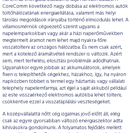
CoreComm következő nagy dobása az elekt­romos autók
töltőhálózatának energiaellátása, valamint más he­lyi
tárolási megoldások irányába történő elmozdulás lehet. A
vil­lamosmérnök cégvezető szerint ugyanis a
napelemparkokban vagy akár a házi naperőművekben
megtermelt áramot nem le­het majd nyakra-főre
visszatölteni az országos hálózatba. És nem csak azért,
mert a kötelező áramátvételi rendszer is változik. Azért
sem, mert terhelési, elosztási problémák adódhatnak.
Ugyanak­kor egyre jobbak az akkumulátorok, amelyek
fixen is telepíthetők cégekhez, házakhoz, így, ha nyáron
napközben többet is termel egy háztartás vagy vállalati
telephely napelemfarmja, azt éjjel a saját akkuból például
az este visszaérkező elektromos autókba le­het tölteni,
csökkentve ezzel a visszatáplálási veszteségeket.
A középvállalattá nőtt cég izgalmas jövő előtt áll, elég
csak az egyre gyorsabban változó energiaszektor adta
kihívásokra gon­dolnunk. A folyamatos fejlődés mellett