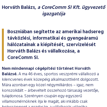
ESG Útmutató
Horváth Balázs
, a CoreComm SI Kft. ügyvezető
igazgatója
Boszniában segítette az amerikai hadsereg
távközlési, informatikai és gyengeáramú
hálózatainak a kiépítését, szervizelését
Horváth Balázs és vállalkozása, a
CoreComm SI.
Nem mindennapi cégépítési történet Horváth
Balázsé.
A ma 46 éves, sportos veszprémi vállalkozó a
kilencvenes évek közepéig alkalmazottként dolgozott.
Mára azonban egy közel négymilliárdos – igaz, nem
konszolidált – árbevételt összehozó társaság vezetője,
tulajdonosa. Szerényen csupán egy egyszerű
villamosmérnöknek írja le magát, aki inkább csak