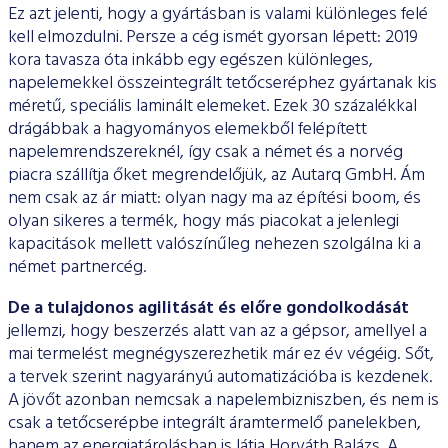
Ez azt jelenti, hogy a gyártásban is valami különleges felé
kell elmozdul­ni. Persze a cég ismét gyorsan lépett: 2019
kora tavasza óta in­kább egy egészen különleges,
napelemekkel összeintegrált tető­cseréphez gyártanak kis
méretű, speciális laminált elemeket. Ezek 30 százalékkal
drágábbak a hagyományos elemekből felépített
napelemrendszereknél, így csak a német és a norvég
piacra szál­lítja őket megrendelőjük, az Autarq GmbH. Ám
nem csak az ár miatt: olyan nagy ma az építési boom, és
olyan sikeres a termék, hogy más piacokat a jelenlegi
kapacitások mellett valószínűleg nehezen szolgálna ki a
német partnercég.
De a tulajdonos agilitását és előre gondolkodását
jellem­zi, hogy beszerzés alatt van az a gépsor, amellyel a
mai terme­lést megnégyszerezhetik már ez év végéig. Sőt,
a tervek szerint nagyarányú automatizációba is kezdenek.
A jövőt azonban nem­csak a napelembizniszben, és nem is
csak a tetőcserépbe integ­rált áramtermelő panelekben,
hanem az energiatárolásban is látja Horváth Balázs. A