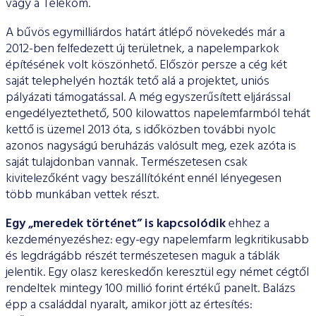
vagy a Telekom.
A bűvös egymilliárdos határt átlépő növekedés már a
2012-ben felfedezett új területnek, a napelemparkok
építésének volt kö­szönhető. Először persze a cég két
saját telephelyén hozták tető alá a projektet, uniós
pályázati támogatással. A még egyszerűsített eljárással
engedélyeztethető, 500 kilowattos napelemfarmból te­hát
kettő is üzemel 2013 óta, s időközben további nyolc
azonos nagyságú beruházás valósult meg, ezek azóta is
saját tulajdon­ban vannak. Természetesen csak
kivitelezőként vagy beszállító­ként ennél lényegesen
több munkában vettek részt.
Egy „meredek történet” is kapcsolódik
ehhez a
kezdemé­nyezéshez: egy-egy napelemfarm legkritikusabb
és legdrágább részét természetesen maguk a táblák
jelentik. Egy olasz keres­kedőn keresztül egy német cégtől
rendeltek mintegy 100 mil­lió forint értékű panelt. Balázs
épp a családdal nyaralt, amikor jött az értesítés: