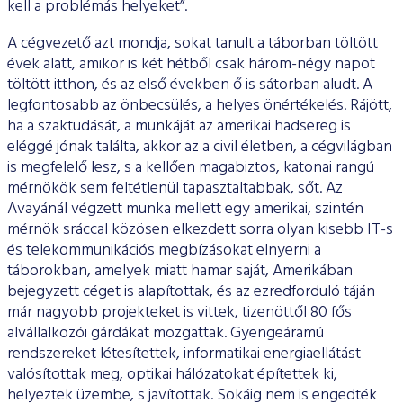
kell a problé­más helyeket”.
A cégvezető azt mondja, sokat tanult a táborban töltött
évek alatt, amikor is két hétből csak három-négy napot
töltött itthon, és az első években ő is sátorban aludt. A
legfontosabb az önbe­csülés, a helyes önértékelés. Rájött,
ha a szaktudását, a munká­ját az amerikai hadsereg is
eléggé jónak találta, akkor az a civil életben, a cégvilágban
is megfelelő lesz, s a kellően magabiztos, katonai rangú
mérnökök sem feltétlenül tapasztaltabbak, sőt. Az
Avayánál végzett munka mellett egy amerikai, szintén
mérnök sráccal közösen elkezdett sorra olyan kisebb IT-s
és telekommu­nikációs megbízásokat elnyerni a
táborokban, amelyek miatt ha­mar saját, Amerikában
bejegyzett céget is alapítottak, és az ez­redforduló táján
már nagyobb projekteket is vittek, tizenöttől 80 fős
alvállalkozói gárdákat mozgattak. Gyengeáramú
rendszereket létesítettek, informatikai energiaellátást
valósítottak meg, optikai hálózatokat építettek ki,
helyeztek üzembe, s javítottak. Sokáig nem is engedték