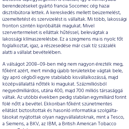
berende­zéseket gyártó francia Socomec cég hazai
disztribútorai lettek. A kereskedés mellett beüzemelést,
üzemeltetést és szervizelést is vállaltak. Mi több, lakossági
fronton szintén kipróbálták magukat. Mivel
szervertermeket is elláttak hűtéssel, belevágtak a
lakossági klímaszerelésbe. Ez a szegmens ma is nyolc főt
foglalkoztat, igaz, a részesedése már csak tíz százalék
alatti a vállalat bevételében.
A válságot 2008–09-ben még nem nagyon érezték meg,
főként azért, mert mindig újabb területekbe vágtak bele,
így apró cég­ből egyre stabilabb kisvállalkozássá, majd
középvállalattá nőtték ki magukat. Százmilliósból
negyedmilliárdos, utána 400, majd 700 milliós társasággá
váltak. Az utóbbi években pedig stabilan egymilliárd forint
fölé nőtt a bevétel. Ekkoriban főként szünet­mentes
ellátást biztosítottak és hasonló informatikai szolgálta­
tásokat nyújtottak olyan nagyvállalatoknak, mint a Tesco,
a Sie­mens, a BKV, az IBM, a British American Tobacco