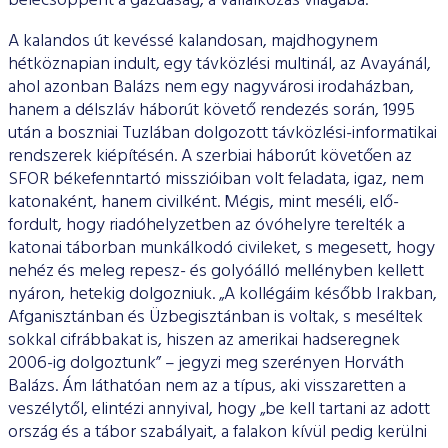
belecsöppent a gazdaság, a vállalkozás világába.
A kalandos út kevéssé kalandosan, majdhogynem
hétköznapi­an indult, egy távközlési multinál, az Avayánál,
ahol azonban Ba­lázs nem egy nagyvárosi irodaházban,
hanem a délszláv háborút követő rendezés során, 1995
után a boszniai Tuzlában dolgozott távközlési-informatikai
rendszerek kiépítésén. A szerbiai hábo­rút követően az
SFOR békefenntartó misszióiban volt feladata, igaz, nem
katonaként, hanem civilként. Mégis, mint meséli, elő­
fordult, hogy riadóhelyzetben az óvóhelyre terelték a
katonai tá­borban munkálkodó civileket, s megesett, hogy
nehéz és meleg repesz- és golyóálló mellényben kellett
nyáron, hetekig dolgoz­niuk. „A kollégáim később Irakban,
Afganisztánban és Üzbegisz­tánban is voltak, s meséltek
sokkal cifrábbakat is, hiszen az ame­rikai hadseregnek
2006-ig dolgoztunk” – jegyzi meg szerényen Horváth
Balázs. Ám láthatóan nem az a típus, aki visszaretten a
veszélytől, elintézi annyival, hogy „be kell tartani az adott
ország és a tábor szabályait, a falakon kívül pedig kerülni