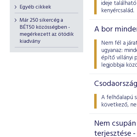
ideje találhat
Egyéb cikkek
kenyércsalád.
Már 250 sikercég a
BÉT50 közösségben -
A bor minden
megérkezett az ötödik
kiadvány
Nem fél a jára
ugyanaz: minde
építő villányi
legjobbjai közö
Csodaország 
A felhőalapú s
következő, nem
Nem csupán ü
terjesztése