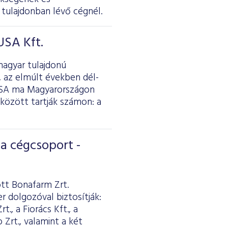
 tulajdonban lévő cégnél.
USA Kft.
magyar tulajdonú
, az elmúlt években dél-
chUSA ma Magyarországon
között tartják számon: a
a cégcsoport -
tott Bonafarm Zrt.
r dolgozóval biztosítják:
t., a Fiorács Kft., a
 Zrt., valamint a két