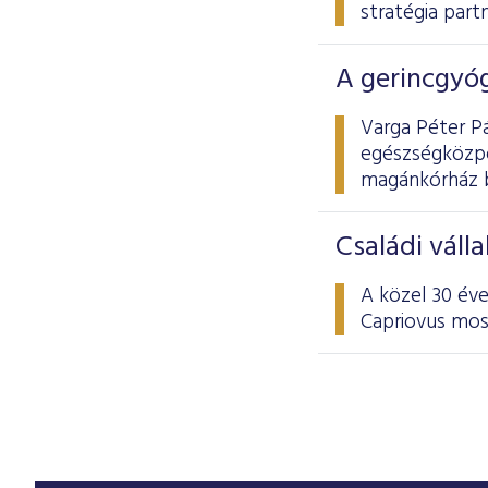
stratégia part
A gerincgyóg
Varga Péter Pá
egészségközpo
magánkórház b
Családi váll
A közel 30 éve
Capriovus most