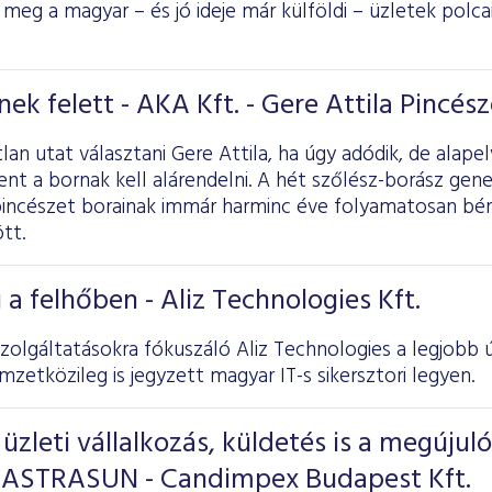
ó meg a magyar – és jó ideje már külföldi – üzletek polc
ek felett - AKA Kft. - Gere Attila Pincész
tlan utat választani Gere Attila, ha úgy adódik, de alape
nt a bornak kell alárendelni. A hét szőlész-borász gene
 pincészet borainak immár harminc éve folyamatosan bér
tt.
a felhőben - Aliz Technologies Kft.
zolgáltatásokra fókuszáló Aliz Technologies a legjobb 
zetközileg is jegyzett magyar IT-s sikersztori legyen.
zleti vállalkozás, küldetés is a megújul
 - ASTRASUN - Candimpex Budapest Kft.