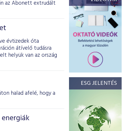
ain az Abonett extrudált
et
lve évtizedek óta
ráción átívelő tudásra
elt helyük van az ország
ESG JELENTÉS
úton halad afelé, hogy a
ó energiák