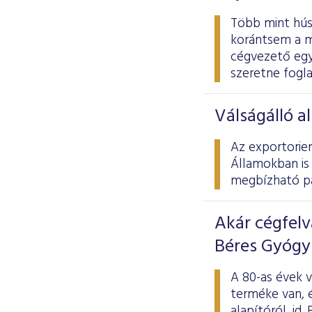
Több mint húsz
korántsem a m
cégvezető egy
szeretne fogla
Válságálló a
Az exportorie
Államokban is 
megbízható par
Akár cégfelv
Béres Gyógys
A 80-as évek 
terméke van, 
alapítóról, id