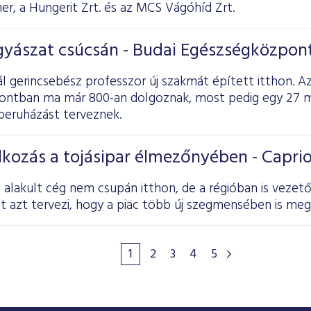
ner, a Hungerit Zrt. és az MCS Vágóhíd Zrt.
yászat csúcsán - Budai Egészségközpont
l gerincsebész professzor új szakmát épített itthon. Az
ntban ma már 800-an dolgoznak, most pedig egy 27 mil
eruházást terveznek.
alkozás a tojásipar élmezőnyében - Caprio
 alakult cég nem csupán itthon, de a régióban is vezet
 azt tervezi, hogy a piac több új szegmensében is megv
1
2
3
4
5