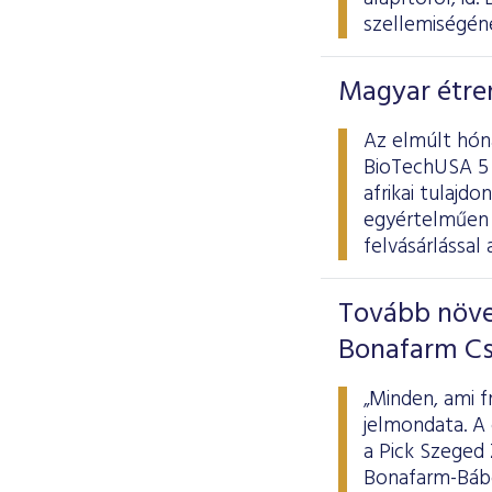
szellemiségéne
Magyar étren
Az elmúlt hóna
BioTechUSA 5 m
afrikai tulajd
egyértelműen 
felvásárlással
Tovább növek
Bonafarm C
„Minden, ami f
jelmondata. A 
a Pick Szeged Z
Bonafarm-Bábol