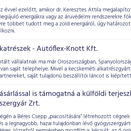
 évvel ezelőtt, amikor dr. Keresztes Attila megalapít
egújuló energiákra vagy az áruvédelmi rendszerekre fók
re többet tudott meg a zöld energiáról, úgy határozott
lkozni.
lkatrészek - Autóflex-Knott Kft.
ntált vállalatnak ma már Oroszországban, Spanyolorszá
van saját telephelye. Mivel a kecskeméti alkatrészgyár
tnereket, saját tulajdonú beszállítói láncot is kiépítet
ásárlással is támogatná a külföldi terjesz
zergyár Zrt.
végén a Béres Csepp „piacosítására” létrehozott cégnek
és a legnagyobb, hazai tulajdonban lévő gyógyszergyár
. Béres Józsefről nemrégiben mozifilm is készült, az ő ö