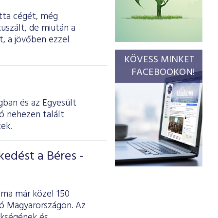
otta cégét, még
uszált, de miután a
, a jövőben ezzel
KÖVESS MINKET
FACEBOOKON!
gban és az Egyesült
tó nehezen talált
tek.
kedést a Béres -
 ma már közel 150
tó Magyarországon. Az
rökségének és