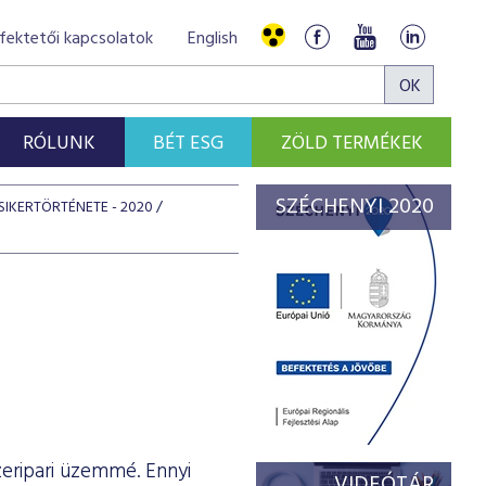
fektetői kapcsolatok
English
RÓLUNK
BÉT ESG
ZÖLD TERMÉKEK
SZÉCHENYI 2020
SIKERTÖRTÉNETE - 2020
zeripari üzemmé. Ennyi
VIDEÓTÁR