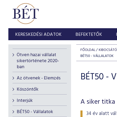
KERESKEDÉSI ADATOK
BEFEKTETŐK
FŐOLDAL
KIBOCSÁT
Ötven hazai vállalat
BÉT50 - VÁLLALATOK
sikertörténete 2020-
ban
BÉT50 - V
Az ötvenek - Elemzés
Köszöntők
A siker titka
Interjúk
BÉT50 - Vállalatok
34 év alatt vá