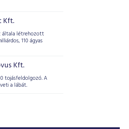
 Kft.
 általa létrehozott
liárdos, 110 ágyas
vus Kft.
ő0 tojásfeldolgozó. A
eti a lábát.