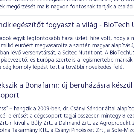
k megőrzését ma is nagyon fontosnak tartják a családi
dkiegészítőt fogyaszt a világ - BioTech 
pok egyik legfontosabb hazai üzleti híre volt, hogy a 
illió euróért megvásárolta a szintén magyar alapítású
onban lévő versenytársát, a Scitec Nutritiont. A BioTe
piacvezető, és Európa-szerte is a legismertebb márkák 
 a cég komoly lépést tett a további növekedés felé.
szik a Bonafarm: új beruházásra készül 
soport
riss” – hangzik a 2009-ben, dr. Csányi Sándor által alapí
cél elérését a cégcsoport tagjai összesen mintegy 8 eze
rt.-n kívül a Bóly Zrt., a Dalmand Zrt., az Agroprodukt Zr
na Takarmány Kft., a Csányi Pincészet Zrt., a Sole-Mizo