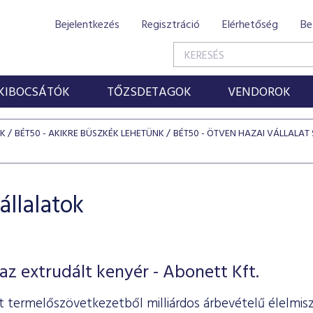
Bejelentkezés
Regisztráció
Elérhetőség
Be
KIBOCSÁTÓK
TŐZSDETAGOK
VENDOROK
ÓK
BÉT50 - AKIKRE BÜSZKÉK LEHETÜNK
BÉT50 - ÖTVEN HAZAI VÁLLALAT 
állalatok
 az extrudált kenyér - Abonett Kft.
lt termelőszövetkezetből milliárdos árbevételű élelmis