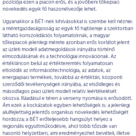
ESG Útmutató
pozíciója ezen a piacon erős, és a jövőbeni tőkepiaci
növekedés egyik fő haszonélvezője lehet.
Ugyanakkor a BÉT-nek kihívásokkal is szembe kell néznie:
a méretgazdaságosság az egyik fő hajtóereje a szektorban
látható konszolidációs folyamatoknak, a magyar
tőkepiacok jelenlegi mérete azonban erős korlátot jelent
az üzleti modell adatmegoldások irányába történő
elmozdulásának és a technológiai innovációnak. Az
értékláncon belül az értékteremtés folyamatosan
eltolódik az információtechnológia, az adatok, az
energiapiaci termékek, továbbá az értéktári, központi
szerződői tevékenységek irányába, az elsődleges és
másodlagos piaci üzleti modell relatív leértékelését
okozva. Ráadásul e téren a verseny nyomása is erősödött.
Ám ezek a kockázatok egyben lehetőségek is: a jelenlegi
alulfejlettség jelentős organikus növekedés lehetőségét
hordozza; a BÉT erőteljesebb hangsúlyt helyez a
regionális együttműködésre, ahol több tőzsde van
hasonló helyzetben, ami eredményezhet bevételi, illetve