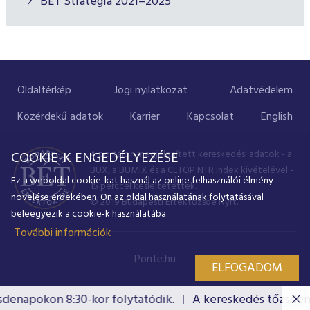
BÉT Stratégia 2021–2025
Oldaltérkép
Jogi nyilatkozat
Adatvédelem
Közérdekű adatok
Karrier
Kapcsolat
English
A portálon megjelenített kereskedési adatok - a
COOKIE-K ENGEDÉLYEZÉSE
BUX, a BUMIX és a CETOP NTR index kivételével -
Ez a weboldal cookie-kat használ az online felhasználói élmény
15 perccel késleltetettek.
növelése érdekében. Ön az oldal használatának folytatásával
© 2019 Budapesti Értéktőzsde Nyrt.
beleegyezik a cookie-k használatába.
További információk
Ponte.hu
ELFOGADOM
denapokon 8:30-kor folytatódik.
A kereskedés tőzsdena