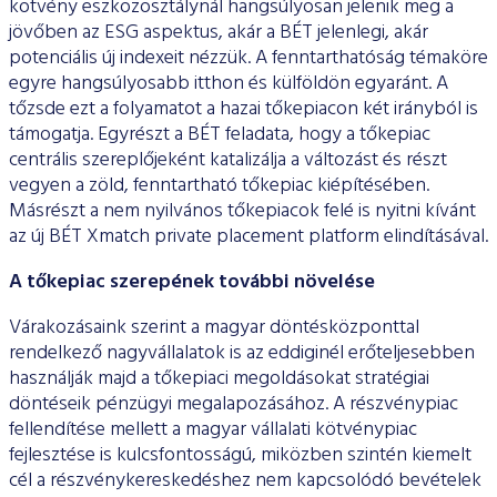
kötvény eszközosztálynál hangsúlyosan jelenik meg a
jövőben az ESG aspektus, akár a BÉT jelenlegi, akár
potenciális új indexeit nézzük. A fenntarthatóság témaköre
egyre hangsúlyosabb itthon és külföldön egyaránt. A
tőzsde ezt a folyamatot a hazai tőkepiacon két irányból is
támogatja. Egyrészt a BÉT feladata, hogy a tőkepiac
centrális szereplőjeként katalizálja a változást és részt
vegyen a zöld, fenntartható tőkepiac kiépítésében.
Másrészt a nem nyilvános tőkepiacok felé is nyitni kívánt
az új BÉT Xmatch private placement platform elindításával.
A tőkepiac szerepének további növelése
Várakozásaink szerint a magyar döntésközponttal
rendelkező nagyvállalatok is az eddiginél erőteljesebben
használják majd a tőkepiaci megoldásokat stratégiai
döntéseik pénzügyi megalapozásához. A részvénypiac
fellendítése mellett a magyar vállalati kötvénypiac
fejlesztése is kulcsfontosságú, miközben szintén kiemelt
cél a részvénykereskedéshez nem kapcsolódó bevételek