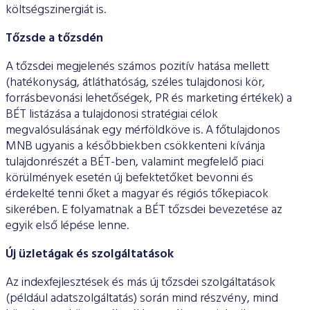
költségszinergiát is.
Tőzsde a tőzsdén
A tőzsdei megjelenés számos pozitív hatása mellett
(hatékonyság, átláthatóság, széles tulajdonosi kör,
forrásbevonási lehetőségek, PR és marketing értékek) a
BÉT listázása a tulajdonosi stratégiai célok
megvalósulásának egy mérföldköve is. A főtulajdonos
MNB ugyanis a későbbiekben csökkenteni kívánja
tulajdonrészét a BÉT-ben, valamint megfelelő piaci
körülmények esetén új befektetőket bevonni és
érdekelté tenni őket a magyar és régiós tőkepiacok
sikerében. E folyamatnak a BÉT tőzsdei bevezetése az
egyik első lépése lenne.
Új üzletágak és szolgáltatások
Az indexfejlesztések és más új tőzsdei szolgáltatások
(például adatszolgáltatás) során mind részvény, mind