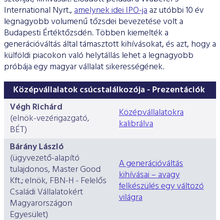
International Nyrt.,
amelynek idei IPO-ja
az utóbbi 10 év
legnagyobb volumenű tőzsdei bevezetése volt a
Budapesti Értéktőzsdén. Többen kiemelték a
generációváltás által támasztott kihívásokat, és azt, hogy a
külföldi piacokon való helytállás lehet a legnagyobb
próbája egy magyar vállalat sikerességének.
Középvállalatok csúcstalálkozója - Prezentációk
Végh Richárd
Középvállalatokra
(elnök-vezérigazgató,
kalibrálva
BÉT)
Bárány László
(ügyvezető-alapító
A generációváltás
tulajdonos, Master Good
kihívásai – avagy
Kft.; elnök, FBN-H - Felelős
felkészülés egy változó
Családi Vállalatokért
világra
Magyarországon
Egyesület)