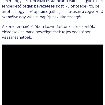
ismert fogyasztói márkák és az inkább vállalati ügyfelekkel
rendelkező cégek bevezetései közti különbségekről, de
arról is, hogy miképp támogathatja hatásosan a cégvezető
személye egy vállalat papírjainak sikerességét.
A konferenciáról élőben közvetítettünk, a köszöntők,
előadások és panelbeszélgetések teljes egészében
visszanézhetőek.