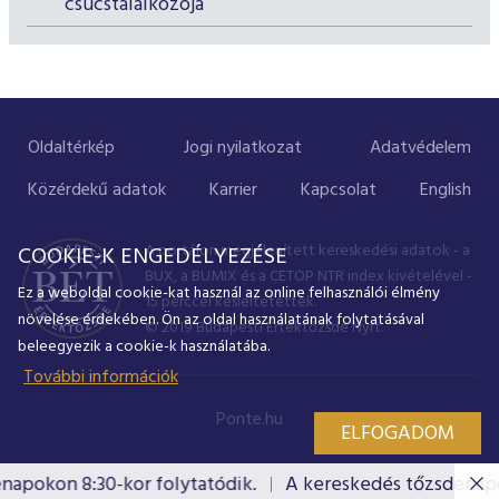
csúcstalálkozója
Oldaltérkép
Jogi nyilatkozat
Adatvédelem
Közérdekű adatok
Karrier
Kapcsolat
English
A portálon megjelenített kereskedési adatok - a
COOKIE-K ENGEDÉLYEZÉSE
BUX, a BUMIX és a CETOP NTR index kivételével -
Ez a weboldal cookie-kat használ az online felhasználói élmény
15 perccel késleltetettek.
növelése érdekében. Ön az oldal használatának folytatásával
© 2019 Budapesti Értéktőzsde Nyrt.
beleegyezik a cookie-k használatába.
További információk
Ponte.hu
ELFOGADOM
okon 8:30-kor folytatódik.
A kereskedés tőzsdenapokon