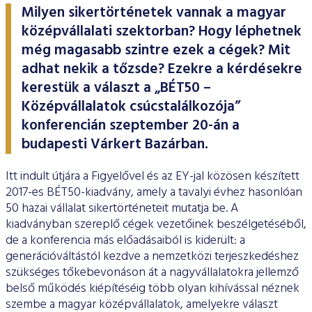
ESG Útmutató
Milyen sikertörténetek vannak a magyar
középvállalati szektorban? Hogy léphetnek
még magasabb szintre ezek a cégek? Mit
adhat nekik a tőzsde? Ezekre a kérdésekre
kerestük a választ a „BÉT50 –
Középvállalatok csúcstalálkozója”
konferencián szeptember 20-án a
budapesti Várkert Bazárban.
Itt indult útjára a Figyelővel és az EY-jal közösen készített
2017-es BÉT50-kiadvány, amely a tavalyi évhez hasonlóan
50 hazai vállalat sikertörténeteit mutatja be. A
kiadványban szereplő cégek vezetőinek beszélgetéséből,
de a konferencia más előadásaiból is kiderült: a
generációváltástól kezdve a nemzetközi terjeszkedéshez
szükséges tőkebevonáson át a nagyvállalatokra jellemző
belső működés kiépítéséig több olyan kihívással néznek
szembe a magyar középvállalatok, amelyekre választ