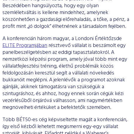
Beszédében hangsúlyozta, hogy egy olyan
szemléletváltás is kellene mindehhez, amelynek
köszönhetően a gazdasági előrehaladás, a tőke, a pénz, a
profit mint „jó dolgok” élhetnének a társadalom fejében.
A konferencián három magyar, a Londoni Értéktőzsde
ELITE Programjában
résztvevő vállalat is beszámolt egy
panelbeszélgetésben az eddigi tapasztalatokról. A
nemzetközi képzési program, amely jóval több mint egy
vállalatfejlesztési tréning, élethű problémák közös
feldolgozásán keresztül segít a vállalati növekedés
bukkanóit meglépni. A jelenlévők a programot azoknak
ajánlják, akiknek támogatásra van szükségük a
szintugráshoz, és ahhoz, hogy ennek során cégük kézi
vezérlésűből önjáróvá válhasson, ami nagymértékben
megnövelheti értéküket a befektetők szemében.
Több BÉT50-es cég képviseltette magát a konferencián,
így első kézből lehetett megismerni egy-egy vállalat
sztoriját, kihívásait. Előadott például a Waberer’s