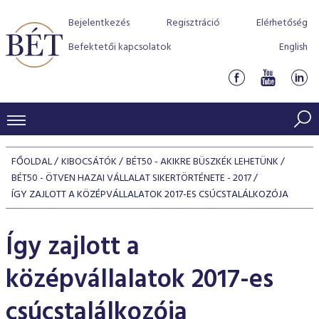
Bejelentkezés
Regisztráció
Elérhetőség
Befektetői kapcsolatok
English
KERESKEDÉSI ADATOK
FŐOLDAL
KIBOCSÁTÓK
BÉT50 - AKIKRE BÜSZKÉK LEHETÜNK
INDEXEK
BÉT50 - ÖTVEN HAZAI VÁLLALAT SIKERTÖRTÉNETE - 2017
BEFEKTETŐK
ÍGY ZAJLOTT A KÖZÉPVÁLLALATOK 2017-ES CSÚCSTALÁLKOZÓJA
Részvényindexek
Piaci forgalom
Termékcsoportok
KIBOCSÁTÓK
Kötvényindexek
Így zajlott a
Kedvenc instrumentumok
Szabályozás
Indexek
Részvény és vállalati kötvény tőzsdei bevezetését támoga
TŐZSDETAGOK
Jelzáloglevél indexek
program
Azonnali Piac
középvállalatok 2017-es
Alkalmazott díjstruktúra
BÉT szabályzatok
Részvény szekció
Tőzsdetagok, üzletkötők
VENDOROK
Vállalati kötvény indexek
Származékos piac
BÉT Xtend - Részvénypiac egyszerűen
Részvények
Elszámolás
Befektetővédelem
Hitelpapír szekció
csúcstalálkozója
Útmutató a taggá váláshoz