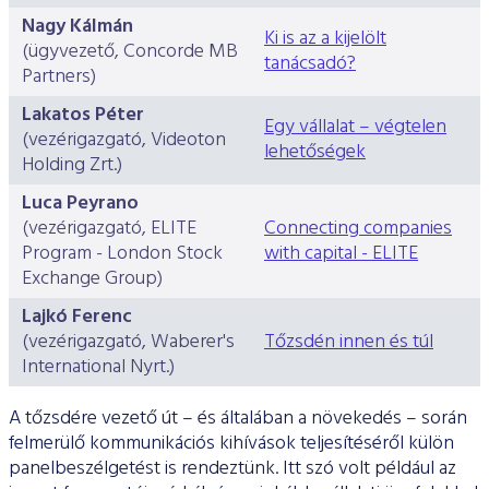
Nagy Kálmán
Ki is az a kijelölt
(ügyvezető, Concorde MB
tanácsadó?
Partners)
Lakatos Péter
Egy vállalat – végtelen
(vezérigazgató, Videoton
lehetőségek
Holding Zrt.)
Luca Peyrano
(vezérigazgató, ELITE
Connecting companies
Program - London Stock
with capital - ELITE
Exchange Group)
Lajkó Ferenc
(vezérigazgató, Waberer's
Tőzsdén innen és túl
International Nyrt.)
A tőzsdére vezető út – és általában a növekedés – során
felmerülő kommunikációs kihívások teljesítéséről külön
panelbeszélgetést is rendeztünk. Itt szó volt például az