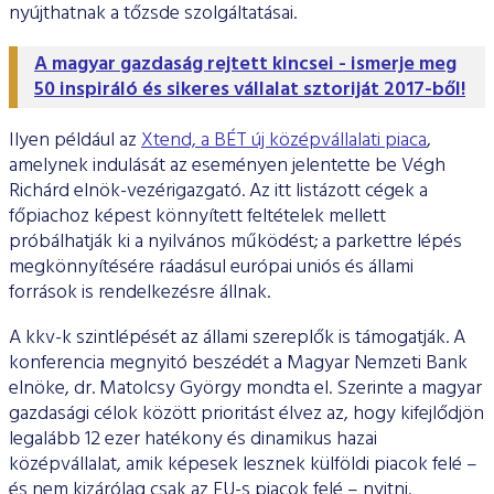
nyújthatnak a tőzsde szolgáltatásai.
A magyar gazdaság rejtett kincsei -
ismerje meg
50 inspiráló és sikeres vállalat sztoriját 2017-ből!
Ilyen például az
Xtend, a BÉT új középvállalati piaca
,
amelynek indulását az eseményen jelentette be Végh
Richárd elnök-vezérigazgató. Az itt listázott cégek a
főpiachoz képest könnyített feltételek mellett
próbálhatják ki a nyilvános működést; a parkettre lépés
megkönnyítésére ráadásul európai uniós és állami
források is rendelkezésre állnak.
A kkv-k szintlépését az állami szereplők is támogatják. A
konferencia megnyitó beszédét a Magyar Nemzeti Bank
elnöke, dr. Matolcsy György mondta el. Szerinte a magyar
gazdasági célok között prioritást élvez az, hogy kifejlődjön
legalább 12 ezer hatékony és dinamikus hazai
középvállalat, amik képesek lesznek külföldi piacok felé –
és nem kizárólag csak az EU-s piacok felé – nyitni.