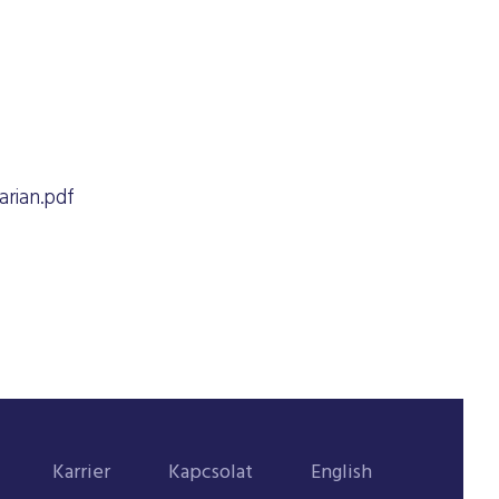
rian.pdf
Karrier
Kapcsolat
English