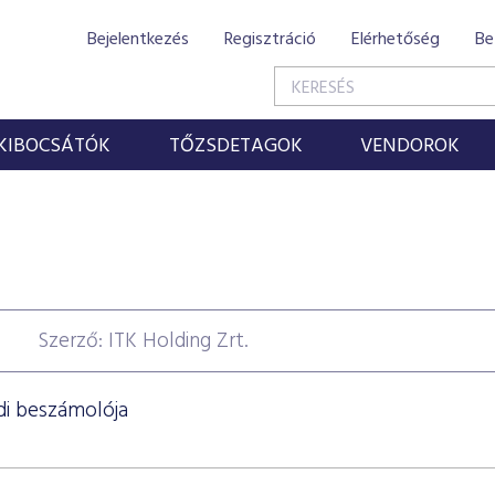
Bejelentkezés
Regisztráció
Elérhetőség
Be
KIBOCSÁTÓK
TŐZSDETAGOK
VENDOROK
Szerző: ITK Holding Zrt.
edi beszámolója