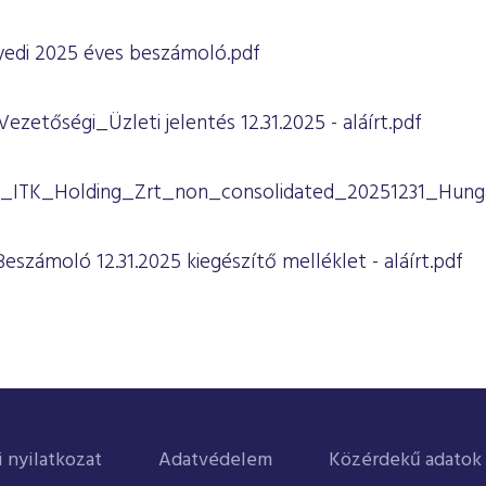
yedi 2025 éves beszámoló.pdf
Vezetőségi_Üzleti jelentés 12.31.2025 - aláírt.pdf
_ITK_Holding_Zrt_non_consolidated_20251231_Hunga
Beszámoló 12.31.2025 kiegészítő melléklet - aláírt.pdf
i nyilatkozat
Adatvédelem
Közérdekű adatok