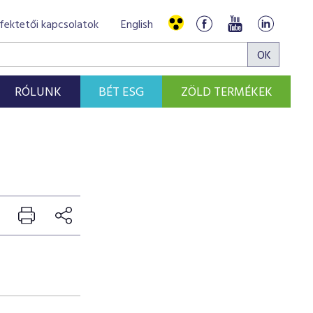
fektetői kapcsolatok
English
RÓLUNK
BÉT ESG
ZÖLD TERMÉKEK