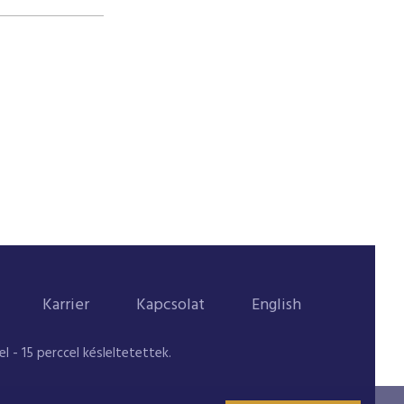
Karrier
Kapcsolat
English
 - 15 perccel késleltetettek.