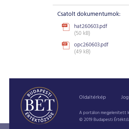
Csatolt dokumentumok:
hat260603.pdf
(50 kB)
opc260603.pdf
(49 kB)
Oldaltérkép
Jog
A portálon megjelenített 
© 2019 Budapesti Értéktő