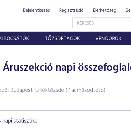
Bejelentkezés
Regisztráció
Elérhetőség
Be
KIBOCSÁTÓK
TŐZSDETAGOK
VENDOROK
Áruszekció napi összefoglal
rző: Budapesti Értéktőzsde (Piacműködtető)
napi statisztika