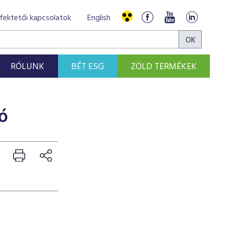
fektetői kapcsolatok
English
RÓLUNK
BÉT ESG
ZÖLD TERMÉKEK
ó