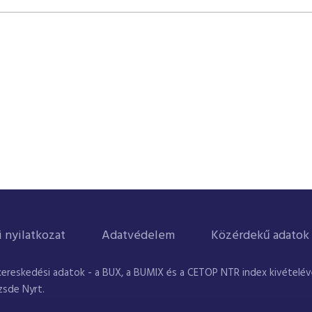
i nyilatkozat
Adatvédelem
Közérdekű adatok
kereskedési adatok - a BUX, a BUMIX és a CETOP NTR index kivételével
zsde Nyrt.