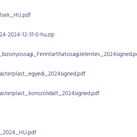
tések_HU.pdf
-2024-12-31-0-hu.zip
bizonyossagi_FenntarthatosagiJelentes_2024signed.p
terplast_egyedi_2024signed.pdf
terplast_konszolidalt_2024signed.pdf
és_2024_HU.pdf