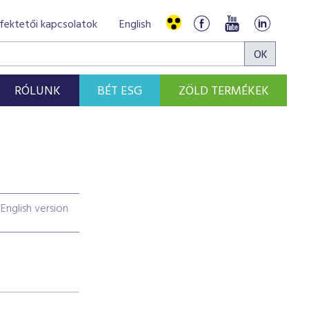
fektetői kapcsolatok
English
RÓLUNK
BÉT ESG
ZÖLD TERMÉKEK
English version