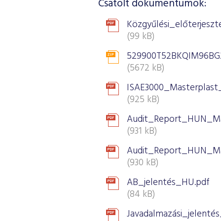
Csatolt dokumentumok:
Közgyűlési_előterjesz
(99 kB)
529900T52BKQIM96BG24
(5672 kB)
ISAE3000_Masterplast_
(925 kB)
Audit_Report_HUN_Mas
(931 kB)
Audit_Report_HUN_Mas
(930 kB)
AB_jelentés_HU.pdf
(84 kB)
Javadalmazási_jelent