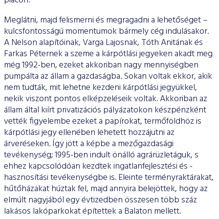
piacon.
Meglátni, majd felismerni és megragadni a lehetőséget –
kulcs­fontosságú momentumok bármely cég indulásakor.
A Nelson alapítóinak, Varga Lajosnak, Tóth Anitának és
Farkas Péternek a szeme a kárpótlási jegyeken akadt meg
még 1992-ben, eze­ket akkoriban nagy mennyiségben
pumpálta az állam a gazdaságba. Sokan voltak ekkor, akik
nem tudták, mit lehetne kezde­ni kárpótlási jegyükkel,
nekik viszont pontos elképzeléseik voltak. Akkoriban az
állam által kiírt privatizációs pályázatokon kész­pénzként
vették figyelembe ezeket a papírokat, termőföldhöz is
kárpótlási jegy ellenében lehetett hozzájutni az
árveréseken. Így jött a képbe a mezőgazdasági
tevékenység; 1995-ben indult ön­álló agrárüzletáguk, s
ehhez kapcsolódóan kezdtek ingatlanfej­lesztési és -
hasznosítási tevékenységbe is. Eleinte terményraktá­rakat,
hűtőházakat húztak fel, majd annyira belejöttek, hogy az
elmúlt nagyjából egy évtizedben összesen több száz
lakásos la­kóparkokat építettek a Balaton mellett.