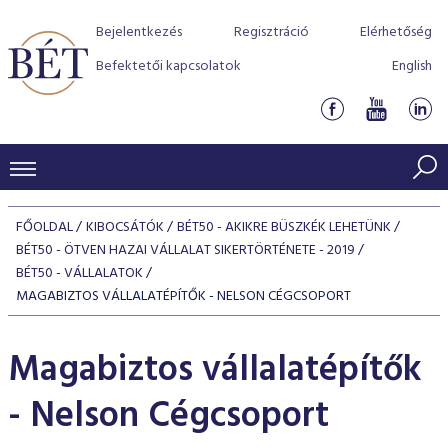
Bejelentkezés
Regisztráció
Elérhetőség
Befektetői kapcsolatok
English
KERESKEDÉSI ADATOK
FŐOLDAL
KIBOCSÁTÓK
BÉT50 - AKIKRE BÜSZKÉK LEHETÜNK
INDEXEK
BÉT50 - ÖTVEN HAZAI VÁLLALAT SIKERTÖRTÉNETE - 2019
BEFEKTETŐK
BÉT50 - VÁLLALATOK
Részvényindexek
Piaci forgalom
MAGABIZTOS VÁLLALATÉPÍTŐK - NELSON CÉGCSOPORT
Termékcsoportok
KIBOCSÁTÓK
Kötvényindexek
Kedvenc instrumentumok
Szabályozás
Indexek
Részvény és vállalati kötvény tőzsdei bevezetését támoga
Magabiztos vállalatépítők
TŐZSDETAGOK
Jelzáloglevél indexek
program
Azonnali Piac
Alkalmazott díjstruktúra
BÉT szabályzatok
Részvény szekció
- Nelson Cégcsoport
Tőzsdetagok, üzletkötők
VENDOROK
Vállalati kötvény indexek
Származékos piac
BÉT Xtend - Részvénypiac egyszerűen
Részvények
Elszámolás
Befektetővédelem
Hitelpapír szekció
Útmutató a taggá váláshoz