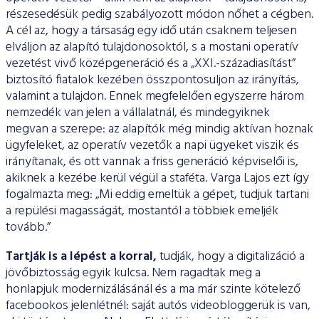
részesedésük pedig szabályozott módon nőhet a cégben.
A cél az, hogy a társaság egy idő után csaknem teljesen
elváljon az alapító tulajdonosoktól, s a mostani operatív
vezetést vivő középgeneráció és a „XXI.-századiasítást”
biztosító fiatalok kezében összpontosuljon az irányítás,
valamint a tulajdon. Ennek megfelelően egyszerre három
nemzedék van jelen a vállalatnál, és mindegyiknek
megvan a szerepe: az alapítók még mindig ak­tívan hoznak
ügyfeleket, az operatív vezetők a napi ügyeket vi­szik és
irányítanak, és ott vannak a friss generáció képviselői is,
akiknek a kezébe kerül végül a staféta. Varga Lajos ezt így
fogal­mazta meg: „Mi eddig emeltük a gépet, tudjuk tartani
a repülési magasságát, mostantól a többiek emeljék
tovább.”
Tartják is a lépést a korral,
tudják, hogy a digitalizáció a
jö­vőbiztosság egyik kulcsa. Nem ragadtak meg a
honlapjuk mo­dernizálásánál és a ma már szinte kötelező
facebookos jelenlét­nél: saját autós videobloggerük is van,