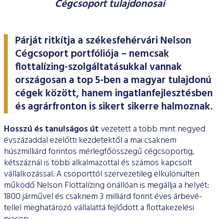
Cégcsoport tulajdonosai
ESG Útmutató
Párját ritkítja a székesfehérvári Nelson
Cégcsoport portfóliója – nemcsak
flottalízing-szolgáltatásukkal vannak
országosan a top 5-ben a magyar tulajdonú
cégek között, hanem ingatlanfejlesztésben
és agrárfronton is sikert sikerre halmoznak.
Hosszú és tanulságos út
vezetett a több mint negyed
évszá­zaddal ezelőtti kezdetektől a mai csaknem
húszmilliárd forintos mérlegfőösszegű cégcsoportig,
kétszáznál is több alkalmazot­tal és számos kapcsolt
vállalkozással. A csoporttól szervezetileg elkülönülten
működő Nelson Flottalízing önállóan is megállja a helyét:
1800 járművel és csaknem 3 milliárd forint éves árbevé­
tellel meghatározó vállalattá fejlődött a flottakezelési