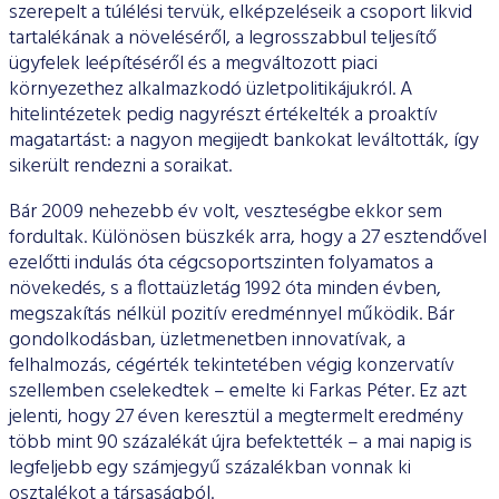
szerepelt a túlélési tervük, elképzeléseik a csoport likvid
tartalékának a növeléséről, a legrosszabbul teljesítő
ügyfe­lek leépítéséről és a megváltozott piaci
környezethez alkalmaz­kodó üzletpolitikájukról. A
hitelintézetek pedig nagyrészt ér­tékelték a proaktív
magatartást: a nagyon megijedt bankokat leváltották, így
sikerült rendezni a soraikat.
Bár 2009 nehezebb év volt, veszteségbe ekkor sem
fordultak. Különösen büszkék arra, hogy a 27 esztendővel
ezelőtti indulás óta cégcsoportszinten folyamatos a
növekedés, s a flottaüzletág 1992 óta minden évben,
megszakítás nélkül pozitív eredmén­nyel működik. Bár
gondolkodásban, üzletmenetben innovatí­vak, a
felhalmozás, cégérték tekintetében végig konzervatív
szel­lemben cselekedtek – emelte ki Farkas Péter. Ez azt
jelenti, hogy 27 éven keresztül a megtermelt eredmény
több mint 90 száza­lékát újra befektették – a mai napig is
legfeljebb egy számjegyű százalékban vonnak ki
osztalékot a társaságból.