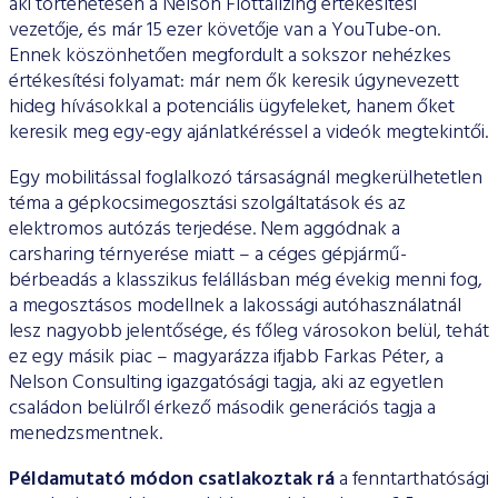
aki történetesen a Nelson Flottalízing értékesítési
vezetője, és már 15 ezer követője van a YouTube-on.
Ennek köszönhetően megfordult a sokszor nehéz­kes
értékesítési folyamat: már nem ők keresik úgynevezett
hideg hívásokkal a potenciális ügyfeleket, hanem őket
keresik meg egy-egy ajánlatkéréssel a videók megtekintői.
Egy mobilitással foglalkozó társaságnál megkerülhetetlen
téma a gépkocsimegosztási szolgáltatások és az
elektromos autózás terjedése. Nem aggódnak a
carsharing térnyerése miatt – a cé­ges gépjármű-
bérbeadás a klasszikus felállásban még évekig menni fog,
a megosztásos modellnek a lakossági autóhasználat­nál
lesz nagyobb jelentősége, és főleg városokon belül, tehát
ez egy másik piac – magyarázza ifjabb Farkas Péter, a
Nelson Con­sulting igazgatósági tagja, aki az egyetlen
családon belülről érke­ző második generációs tagja a
menedzsmentnek.
Példamutató módon csatlakoztak rá
a fenntarthatósági