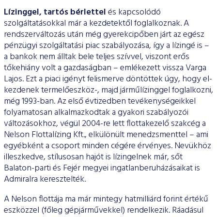
Lízinggel, tartós bérlettel
és kapcsolódó
szolgáltatásokkal már a kezdetektől foglalkoznak. A
rendszerváltozás után még gyerekcipőben járt az egész
pénzügyi szolgáltatási piac szabá­lyozása, így a lízingé is –
a bankok nem álltak bele teljes szívvel, viszont erős
tőkehiány volt a gazdaságban – emlékezett vissza Varga
Lajos. Ezt a piaci igényt felismerve döntöttek úgy, hogy el­
kezdenek termelőeszköz-, majd járműlízinggel foglalkozni,
még 1993-ban. Az első évtizedben tevékenységeikkel
folyamato­san alkalmazkodtak a gyakori szabályozói
változásokhoz, végül 2004-re lett flottakezelő szakcég a
Nelson Flottalízing Kft., elkülö­nült menedzsmenttel – ami
egyébként a csoport minden cégé­re érvényes. Nevükhöz
illeszkedve, stílusosan hajót is lízingelnek már, sőt
Balaton-parti és Fejér megyei ingatlanberuházásaikat is
Admiralra keresztelték.
A Nelson flottája ma már mintegy hatmilliárd forint értékű
esz­közzel (főleg gépjárművekkel) rendelkezik. Ráadásul