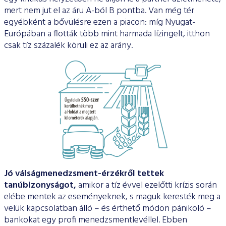
mert nem jut el az áru A-ból B pontba. Van még tér
egyébként a bővülésre ezen a pia­con: míg Nyugat-
Európában a flották több mint harmada lízin­gelt, itthon
csak tíz százalék körüli ez az arány.
Jó válságmenedzsment-érzékről tettek
tanúbizonyságot,
amikor a tíz évvel ezelőtti krízis során
elébe mentek az esemé­nyeknek, s maguk keresték meg a
velük kapcsolatban álló – és érthető módon pánikoló –
bankokat egy profi menedzsmentle­véllel. Ebben