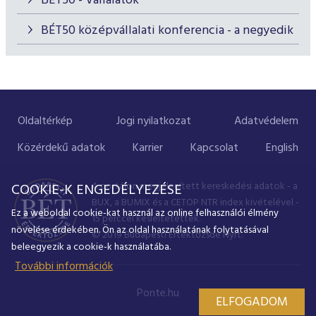
BÉT50 - Vállalatok
BÉT50 középvállalati konferencia - a negyedik
Oldaltérkép
Jogi nyilatkozat
Adatvédelem
Közérdekű adatok
Karrier
Kapcsolat
English
A portálon megjelenített kereskedési adatok - a
COOKIE-K ENGEDÉLYEZÉSE
BUX, a BUMIX és a CETOP NTR index kivételével -
Ez a weboldal cookie-kat használ az online felhasználói élmény
15 perccel késleltetettek.
növelése érdekében. Ön az oldal használatának folytatásával
© 2019 Budapesti Értéktőzsde Nyrt.
beleegyezik a cookie-k használatába.
További információk
Ponte.hu
ELFOGADOM