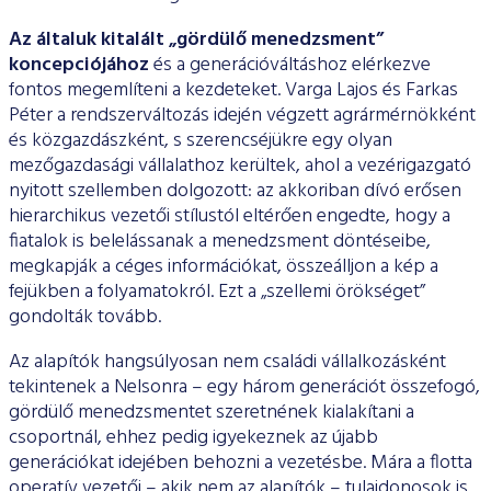
Az általuk kitalált „gördülő menedzsment”
koncepciójá­hoz
és a generációváltáshoz elérkezve
fontos megemlíteni a kezdeteket. Varga Lajos és Farkas
Péter a rendszerváltozás ide­jén végzett agrármérnökként
és közgazdászként, s szerencséjük­re egy olyan
mezőgazdasági vállalathoz kerültek, ahol a vezérigazgató
nyitott szellemben dolgozott: az akkoriban dívó erősen
hierarchikus vezetői stílustól eltérően engedte, hogy a
fiatalok is belelássanak a menedzsment döntéseibe,
megkapják a céges információkat, összeálljon a kép a
fejükben a folyamatokról. Ezt a „szellemi örökséget”
gondolták tovább.
Az alapítók hangsúlyosan nem családi vállalkozásként
tekinte­nek a Nelsonra – egy három generációt összefogó,
gördülő me­nedzsmentet szeretnének kialakítani a
csoportnál, ehhez pedig igyekeznek az újabb
generációkat idejében behozni a vezetés­be. Mára a flotta
operatív vezetői – akik nem az alapítók – tu­lajdonosok is,