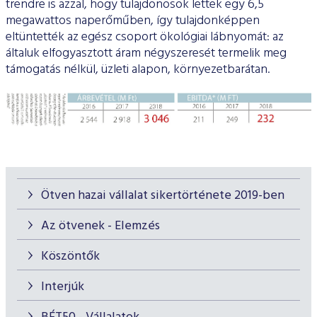
trendre is azzal, hogy tulajdonosok lettek egy 6,5
megawattos naperőműben, így tulajdonképpen
eltüntették az egész csoport ökológiai lábnyomát: az
általuk elfogyasztott áram négyszeresét termelik meg
támogatás nélkül, üzleti alapon, környezetbarátan.
Ötven hazai vállalat sikertörténete 2019-ben
Az ötvenek - Elemzés
Köszöntők
Interjúk