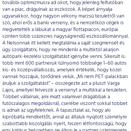
további op­timizmusra ad okot, hogy jelenleg felfutóban
van a piac, drá­gulnak az eszközök. A képet árnyalja
ugyanakkor, hogy nagyon vékony marzsú területről van
szó, ahol erős a banki verseny, és a nemzetközi cégek is
megvetették a lábukat a magyar flottapi­acon, európai
szinten több százezres nagyságrendű eszközállo­mánnyal.
A Nelsonnak itt kellett megtalálnia a saját szegmensét és
úgy szolgáltatni, hogy ne mindenki a multiktól akarjon
autó­park-kezelési szolgáltatást igénybe venni. Sikerült is:
több mint 600 partnerük túlnyomó többsége 1–60 autós
kis- és középvál­lalkozás, amelyek értékelik, hogy közel
vannak hozzájuk, törőd­nek velük. „Mi nem PET-palackban
áruljuk a szolgáltatást” – ös­szegezte azt a pluszt Varga
Lajos, amellyel felveszik a versenyt a multikkal a területen.
Többet vállalnak, ami miatt valamivel drá­gábbak a
futószalagos megoldásnál, cserébe viszont sokkal töb­bet
is adnak az ügyfeleknek. A tapasztalat az, hogy aki
kipróbálta mindkettőt, annál az általuk nyújtott személyre
szabottabb ki­szolgálás nyert, hiszen létfontosságú, hogy
egy kritikus helyzet­ben ne álljon le a partner üzletmenete,