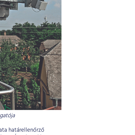
zgatója
ata határellenőrző