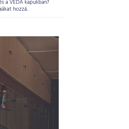
n és a VÉDA kapukban?
iákat hozzá.