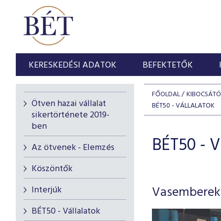
KERESKEDÉSI ADATOK
BEFEKTETŐK
FŐOLDAL
KIBOCSÁT
Ötven hazai vállalat
BÉT50 - VÁLLALATOK
sikertörténete 2019-
ben
BÉT50 - V
Az ötvenek - Elemzés
Köszöntők
Vasemberek -
Interjúk
BÉT50 - Vállalatok