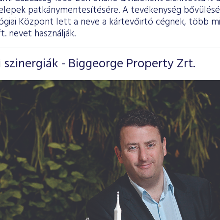
 telepek patkánymentesítésére. A tevékenység bővülés
giai Központ lett a neve a kártevőirtó cégnek, több mi
t. nevet használják.
 szinergiák - Biggeorge Property Zrt.