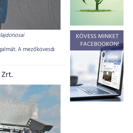
ulajdonosai
KÖVESS MINKET
FACEBOOKON!
rgalmát. A mezőkövesdi
Zrt.