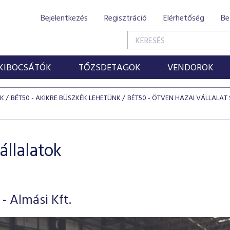
Bejelentkezés
Regisztráció
Elérhetőség
Be
KIBOCSÁTÓK
TŐZSDETAGOK
VENDOROK
ÓK
BÉT50 - AKIKRE BÜSZKÉK LEHETÜNK
BÉT50 - ÖTVEN HAZAI VÁLLALAT 
állalatok
 Almási Kft.