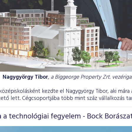
Nagygyörgy Tibor
, a Biggeorge Property Zrt. vezériga
középiskolásként kezdte el Nagygyörgy Tibor, aki mára 
ető lett. Cégcsoportjába több mint száz vállalkozás tar
ka a technológiai fegyelem - Bock Borászat