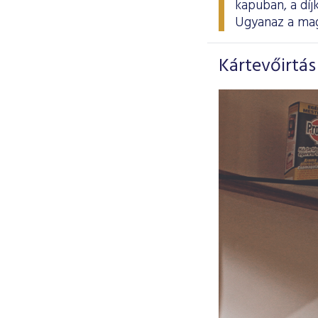
kapuban, a dí
Ugyanaz a magy
Kártevőirtás