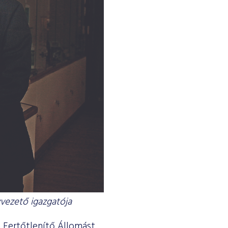
yvezető igazgatója
a Fertőtlenítő Állomást,