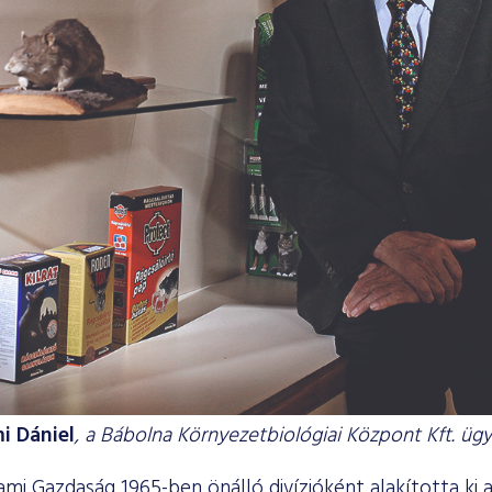
i Dániel
, a Bábolna Környezetbiológiai Központ Kft. üg
ami Gazdaság 1965-ben önálló divízióként alakította ki 