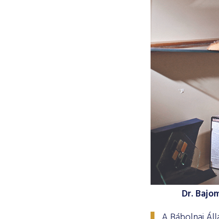
Dr. Bajom
A Bábolnai Áll