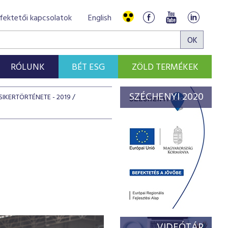
fektetői kapcsolatok
English
RÓLUNK
BÉT ESG
ZÖLD TERMÉKEK
SZÉCHENYI 2020
SIKERTÖRTÉNETE - 2019
VIDEÓTÁR