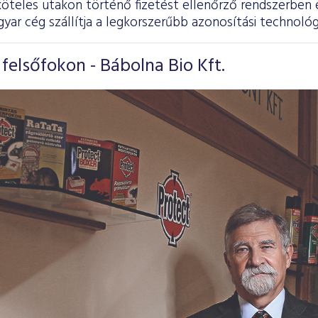
jköteles utakon történő fizetést ellenőrző rendszerbe
ar cég szállítja a legkorszerűbb azonosítási technológ
 felsőfokon - Bábolna Bio Kft.