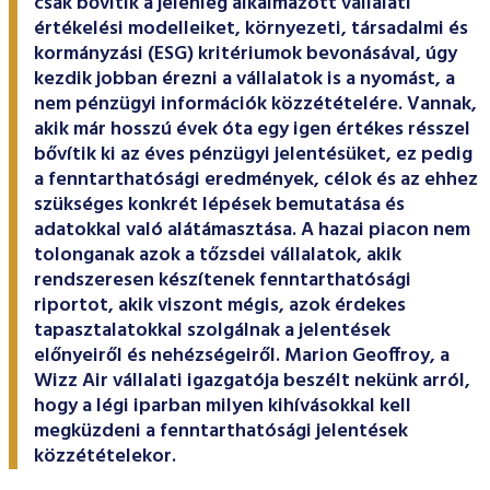
csak bővítik a jelenleg alkalmazott vállalati
értékelési modelleiket, környezeti, társadalmi és
kormányzási (ESG) kritériumok bevonásával, úgy
kezdik jobban érezni a vállalatok is a nyomást, a
nem pénzügyi információk közzétételére. Vannak,
akik már hosszú évek óta egy igen értékes résszel
bővítik ki az éves pénzügyi jelentésüket, ez pedig
a fenntarthatósági eredmények, célok és az ehhez
szükséges konkrét lépések bemutatása és
adatokkal való alátámasztása. A hazai piacon nem
tolonganak azok a tőzsdei vállalatok, akik
rendszeresen készítenek fenntarthatósági
riportot, akik viszont mégis, azok érdekes
tapasztalatokkal szolgálnak a jelentések
előnyeiről és nehézségeiről. Marion Geoffroy, a
Wizz Air vállalati igazgatója beszélt nekünk arról,
hogy a légi iparban milyen kihívásokkal kell
megküzdeni a fenntarthatósági jelentések
közzétételekor.