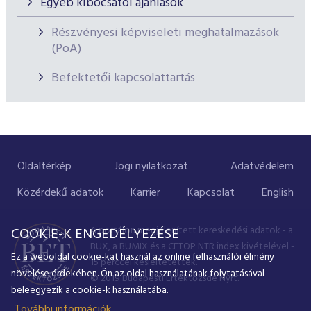
Egyéb kibocsátói ajánlások
Részvényesi képviseleti meghatalmazások
(PoA)
Befektetői kapcsolattartás
Oldaltérkép
Jogi nyilatkozat
Adatvédelem
Közérdekű adatok
Karrier
Kapcsolat
English
A portálon megjelenített kereskedési adatok - a
COOKIE-K ENGEDÉLYEZÉSE
BUX, a BUMIX és a CETOP NTR index kivételével -
Ez a weboldal cookie-kat használ az online felhasználói élmény
15 perccel késleltetettek.
növelése érdekében. Ön az oldal használatának folytatásával
© 2019 Budapesti Értéktőzsde Nyrt.
beleegyezik a cookie-k használatába.
További információk