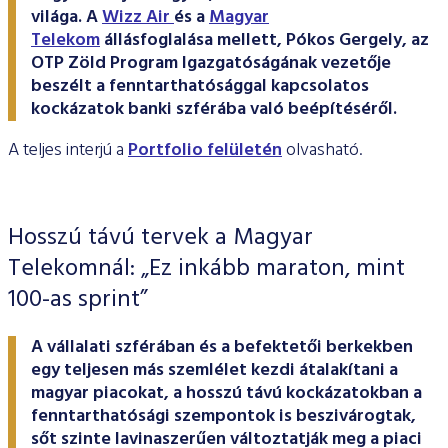
ESG Útmutató
világa. A
Wizz Air
és a
Magyar
Telekom
állásfoglalása mellett, Pókos Gergely, az
OTP Zöld Program Igazgatóságának vezetője
beszélt a fenntarthatósággal kapcsolatos
kockázatok banki szférába való beépítéséről.
A teljes interjú a
Portfolio felületén
olvasható.
Hosszú távú tervek a Magyar
Telekomnál: „Ez inkább maraton, mint
100-as sprint”
A vállalati szférában és a befektetői berkekben
egy teljesen más szemlélet kezdi átalakítani a
magyar piacokat, a hosszú távú kockázatokban a
fenntarthatósági szempontok is beszivárogtak,
sőt szinte lavinaszerűen változtatják meg a piaci