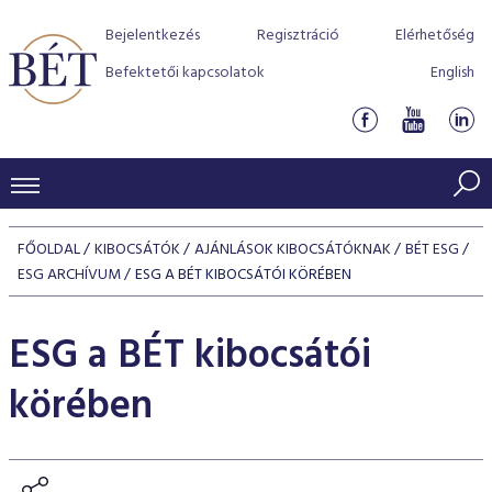
Bejelentkezés
Regisztráció
Elérhetőség
Befektetői kapcsolatok
English
KERESKEDÉSI ADATOK
FŐOLDAL
KIBOCSÁTÓK
AJÁNLÁSOK KIBOCSÁTÓKNAK
BÉT ESG
INDEXEK
ESG ARCHÍVUM
ESG A BÉT KIBOCSÁTÓI KÖRÉBEN
BEFEKTETŐK
Részvényindexek
Piaci forgalom
Termékcsoportok
ESG a BÉT kibocsátói
KIBOCSÁTÓK
Kötvényindexek
Kedvenc instrumentumok
Szabályozás
Indexek
Részvény és vállalati kötvény tőzsdei bevezetését támoga
körében
TŐZSDETAGOK
Jelzáloglevél indexek
program
Azonnali Piac
Alkalmazott díjstruktúra
BÉT szabályzatok
Részvény szekció
Tőzsdetagok, üzletkötők
VENDOROK
Vállalati kötvény indexek
Származékos piac
BÉT Xtend - Részvénypiac egyszerűen
Részvények
Elszámolás
Befektetővédelem
Hitelpapír szekció
Útmutató a taggá váláshoz